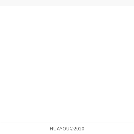
HUAYOU©2020